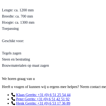
Lengte: ca. 1200 mm
Breedte: ca. 700 mm
Hoogte: ca. 1300 mm
Toepassing
Geschikt voor:
Tegels zagen
Steen en bestrating
Bouwmaterialen op maat zagen
Contact
We horen graag van u
Heeft u vragen of kunnen wij u ergens mee helpen? Neem contact met o
Klaas Gerrits: +31 (0) 6 51 25 54 44
Peter Gerrits: +31 (0) 6 51 42 51 92
Henk Gerrits: +31 (0) 6 53 17 36 89