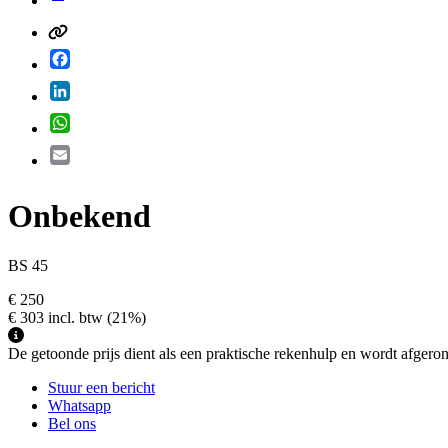
Facebook
LinkedIn
WhatsApp
Email
Onbekend
BS 45
€ 250
€ 303
incl. btw
(21%)
De getoonde prijs dient als een praktische rekenhulp en wordt afgerond 
Stuur een bericht
Whatsapp
Bel ons