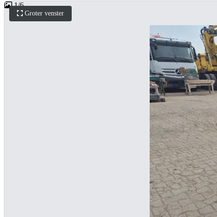
1
/
6
Groter venster